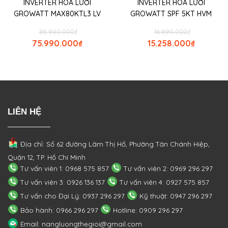
INVERTER HÒA LƯỚI
INVERTER HÒA LƯỚI
GROWATT MAX80KTL3 LV
GROWATT SPF 5KT HVM
85.900.000
₫
16.890.000
₫
75.990.000
₫
15.258.000
₫
LIÊN HỆ
Địa chỉ: Số 62 đường Lâm Thị Hố, Phường
Tân Chánh Hiệp,
Quận 12, TP. Hồ Chí Minh
Tư vấn viên 1: 0968 575 857
Tư vấn viên 2: 0969 296 297
Tư vấn viên 3: 0926 136 137
Tư vấn viên 4: 0927 575 857
Tư vấn cho Đại Lý: 0937 296 297
Kỹ thuật: 0947 296 297
Bảo hành: 0966 296 297
Hotline: 0909 296 297
Email: nangluongthegioi@gmail.com