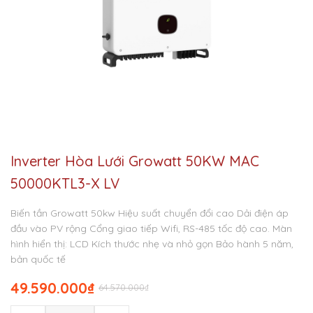
Inverter Hòa Lưới Growatt 50KW MAC
50000KTL3-X LV
Biến tần Growatt 50kw
Hiệu suất chuyển đổi cao
Dải điện áp
đầu vào PV rộng
Cổng giao tiếp Wifi, RS-485 tốc độ cao.
Màn
hình hiển thị: LCD
Kích thước nhẹ và nhỏ gọn
Bảo hành 5 năm,
bản quốc tế
49.590.000
₫
64.570.000
₫