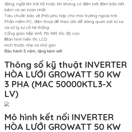
động, ngắt khi trời tối hoặc khi không có điện lưới đảm bảo tiết
kiệm và an toàn nhất
Tiêu chuẩn bảo vệ IP65 phù hợp cho môi trường ngoài trời
Phần mềm PC, điện thoại để theo dõi dễ dàng quan sát từ xa
và xử lý sự cố hệ thống
Cổng giao tiếp Wifi, RS-485 tốc độ cao.
àn hình hiển thị: LCD
M
Kích thước nhẹ và nhỏ gọn
Bảo hành 5 năm, tặng kèm wifi
Thông số kỹ thuật INVERTER
HÒA LƯỚI
GROWATT 50 KW
3 PHA (MAC 50000KTL3-X
LV)
Mô hình kết nối INVERTER
HÒA LƯỚI
GROWATT 50 KW