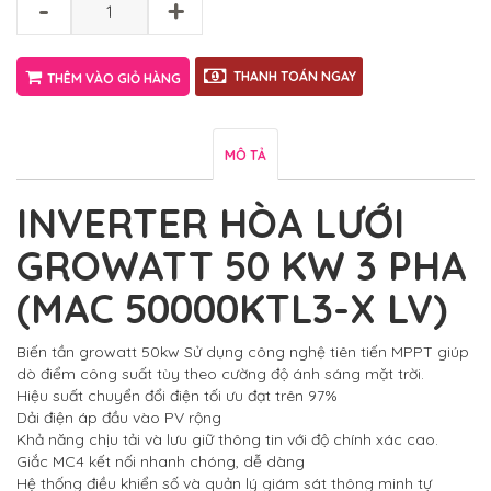
-
+
THANH TOÁN NGAY
THÊM VÀO GIỎ HÀNG
MÔ TẢ
INVERTER HÒA LƯỚI
GROWATT 50 KW 3 PHA
(MAC 50000KTL3-X LV)
Biến tần growatt 50kw Sử dụng công nghệ tiên tiến MPPT giúp
dò điểm công suất tùy theo cường độ ánh sáng mặt trời.
Hiệu suất chuyển đổi điện tối ưu đạt trên 97%
Dải điện áp đầu vào PV rộng
Khả năng chịu tải và lưu giữ thông tin với độ chính xác cao.
Giắc MC4 kết nối nhanh chóng, dễ dàng
Hệ thống điều khiển số và quản lý giám sát thông minh tự