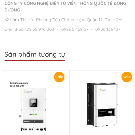
CÔNG TY CÔNG NGHỆ ĐIỆN TỬ VIỄN THÔNG QUỐC TẾ ĐÔNG
DƯƠNG
62 Lâm Thị Hố, Phường Tân Chánh Hiệp, Quận 12, Tp. HCM
Điện thoại: 08.35 976 003 – 0986 57 58 57 – 0906 136 137
Sản phẩm tương tự
Sale
Sale