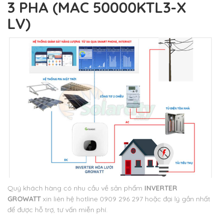
3 PHA (MAC 50000KTL3-X
LV)
Quý khách hàng có nhu cầu về sản phẩm
INVERTER
GROWATT
xin liên hệ hotline 0909 296 297 hoặc đại lý gần nhất
để được hỗ trợ, tư vấn miễn phí.