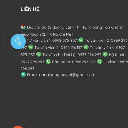
LIÊN HỆ
Địa chỉ: Số 62 đường Lâm Thị Hố, Phường
Tân Chánh
Hiệp, Quận 12, TP. Hồ Chí Minh
Tư vấn viên 1: 0968 575 857
Tư vấn viên 2: 0969 296
297
Tư vấn viên 3: 0926 136 137
Tư vấn viên 4: 0927
575 857
Tư vấn cho Đại Lý: 0937 296 297
Kỹ thuật:
0947 296 297
Bảo hành: 0966 296 297
Hotline: 0909
296 297
Email: nangluongthegioi@gmail.com