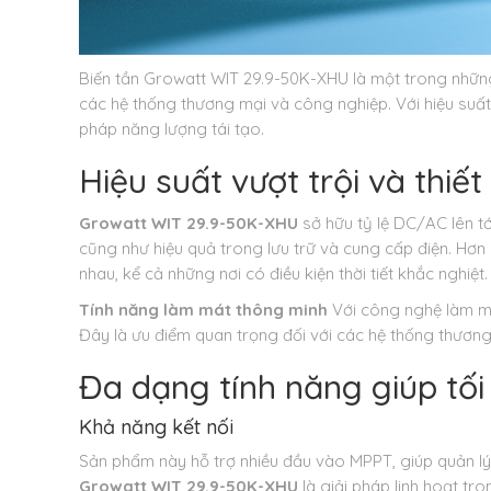
Biến tần Growatt WIT 29.9-50K-XHU là một trong những
các hệ thống thương mại và công nghiệp. Với hiệu suấ
pháp năng lượng tái tạo.
Hiệu suất vượt trội và thiế
Growatt WIT 29.9-50K-XHU
sở hữu tỷ lệ DC/AC lên tớ
cũng như hiệu quả trong lưu trữ và cung cấp điện. Hơn
nhau, kể cả những nơi có điều kiện thời tiết khắc nghiệt.
Tính năng làm mát thông minh
Với công nghệ làm má
Đây là ưu điểm quan trọng đối với các hệ thống thương 
Đa dạng tính năng giúp tố
Khả năng kết nối
Sản phẩm này hỗ trợ nhiều đầu vào MPPT, giúp quản lý
Growatt WIT 29.9-50K-XHU
là giải pháp linh hoạt tr