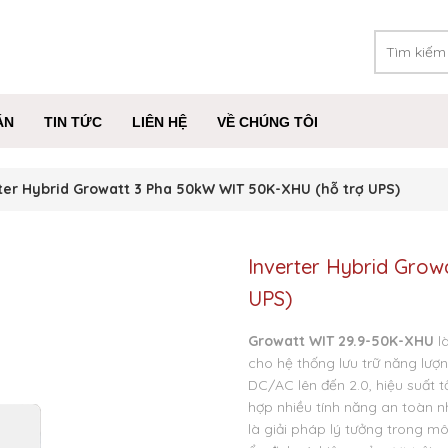
ÁN
TIN TỨC
LIÊN HỆ
VỀ CHÚNG TÔI
ter Hybrid Growatt 3 Pha 50kW WIT 50K-XHU (hỗ trợ UPS)
Inverter Hybrid Gro
UPS)
Growatt WIT 29.9-50K-XHU
là
cho hệ thống lưu trữ năng lượ
DC/AC lên đến 2.0, hiệu suất t
hợp nhiều tính năng an toàn 
là giải pháp lý tưởng trong mô