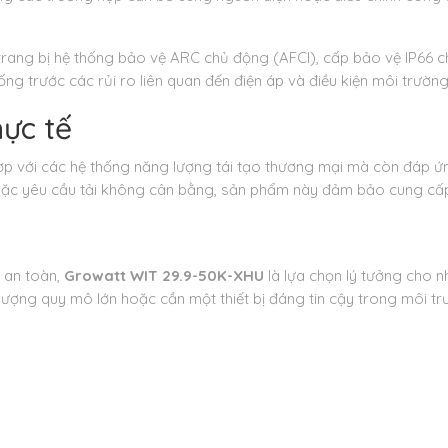
ang bị hệ thống bảo vệ ARC chủ động (AFCI), cấp bảo vệ IP66 ch
ống trước các rủi ro liên quan đến điện áp và điều kiện môi trườn
ực tế
ợp với các hệ thống năng lượng tái tạo thương mại mà còn đáp 
hoặc yêu cầu tải không cân bằng, sản phẩm này đảm bảo cung cấp 
ộ an toàn,
Growatt WIT 29.9-50K-XHU
là lựa chọn lý tưởng cho n
lượng quy mô lớn hoặc cần một thiết bị đáng tin cậy trong môi 