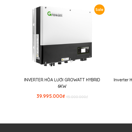
Sale
INVERTER HÒA LƯỚI GROWATT HYBRID
Inverter
6KW
39.995.000
₫
45.000.000
₫