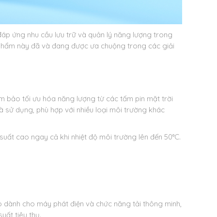
đáp ứng nhu cầu lưu trữ và quản lý năng lượng trong
n phẩm này đã và đang được ưa chuộng trong các giải
ảm bảo tối ưu hóa năng lượng từ các tấm pin mặt trời
à sử dụng, phù hợp với nhiều loại môi trường khác
 suất cao ngay cả khi nhiệt độ môi trường lên đến 50°C.
o dành cho máy phát điện và chức năng tải thông minh,
uất tiêu thụ.