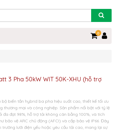
0
watt 3 Pha 50kW WIT 50K-XHU (hỗ trợ
 bộ biến tần hybrid ba pha hiệu suất cao, thiết kế tối ưu
ng thương mại và công nghiệp. Sản phẩm nổi bật với tỷ lệ
ối đa đạt 98%, hỗ trợ tải không cân bằng 100%, và tích
như bảo vệ ARC chủ động (AFCI) và cấp bảo vệ IP66. Đây
i trường lưới điện yếu hoặc yêu cầu tải cao, mang lại sự