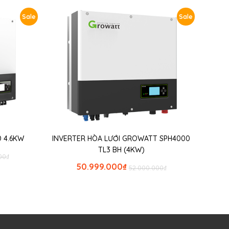
Sale
Sale
 4.6KW
INVERTER HÒA LƯỚI GROWATT SPH4000
TL3 BH (4KW)
00
₫
50.999.000
₫
52.000.000
₫