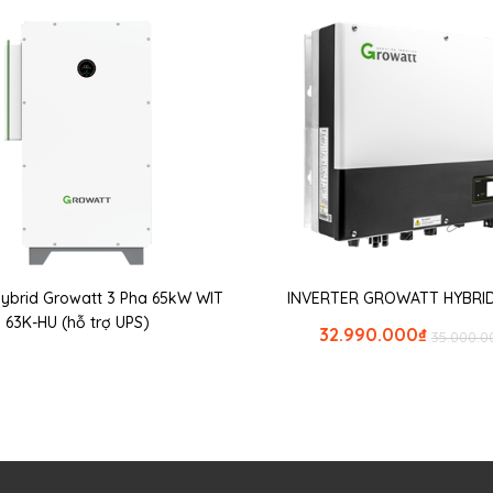
 Hybrid Growatt 3 Pha 65kW WIT
INVERTER GROWATT HYBRID
63K-HU (hỗ trợ UPS)
32.990.000
₫
35.000.0