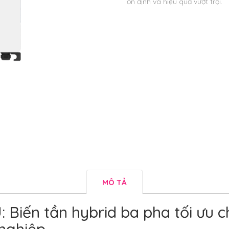
ổn định và hiệu quả vượt trội.
MÔ TẢ
Biến tần hybrid ba pha tối ưu c