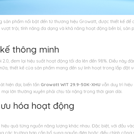
 sản phẩm nổi bật đến từ thương hiệu Growatt, được thiết kế để 
t vượt trội, tính năng đa dạng và khả năng hoạt động bền bỉ, sả
t kế thông minh
i 2.0, đem lại hiệu suất hoạt động tối đa lên đến 98%. Điều này đ
 nữa, thiết kế của sản phẩm mang đến sự linh hoạt trong lắp đặt v
t hiện đại, biến tần
Growatt WIT 29.9-50K-XHU
vẫn duy trì hiệu
mại lớn thường xuyên phải chịu tải nặng trong thời gian dài.
i ưu hóa hoạt động
 hiệu quả từng nguồn năng lượng khác nhau. Đặc biệt, với đầu và
ong các trường hợp cần bổ sung nguồn điện hoặc điều chỉnh công s