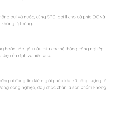
ống bụi và nước, cùng SPD loại II cho cả phía DC và
g không lý tưởng.
ứng hoàn hảo yêu cầu của các hệ thống công nghiệp
điện ổn định và hiệu quả.
hững ai đang tìm kiếm giải pháp lưu trữ năng lượng tối
trường công nghiệp, đây chắc chắn là sản phẩm không