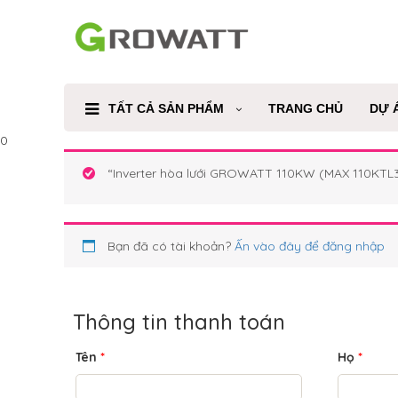
TẤT CẢ SẢN PHẨM
TRANG CHỦ
DỰ 
0
“Inverter hòa lưới GROWATT 110KW (MAX 110KTL3
Bạn đã có tài khoản?
Ấn vào đây để đăng nhập
Thông tin thanh toán
Tên
*
Họ
*