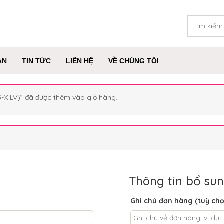
ÁN
TIN TỨC
LIÊN HỆ
VỀ CHÚNG TÔI
-X LV)” đã được thêm vào giỏ hàng.
Thông tin bổ su
Ghi chú đơn hàng
(tuỳ ch