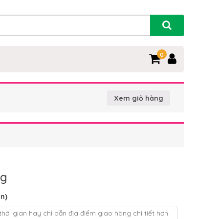
0
Xem giỏ hàng
ng
ọn)