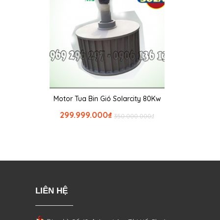
Motor Tua Bin Gió Solarcity 80Kw
299.999.000
₫
350.000.000
₫
LIÊN HỆ