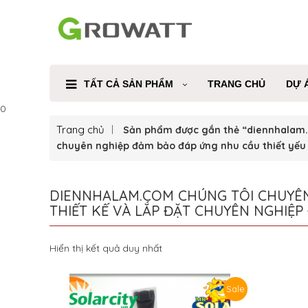
TẤT CẢ SẢN PHẨM
TRANG CHỦ
DỰ 
0
Trang chủ
Sản phẩm được gắn thẻ “diennhalam.co
chuyên nghiệp đảm bảo đáp ứng nhu cầu thiết yếu
DIENNHALAM.COM CHÚNG TÔI CHUYÊN 
THIẾT KẾ VÀ LẮP ĐẶT CHUYÊN NGHIỆ
Hiển thị kết quả duy nhất
Sale