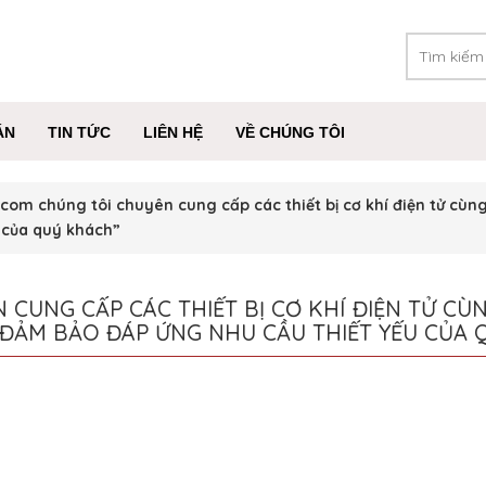
ÁN
TIN TỨC
LIÊN HỆ
VỀ CHÚNG TÔI
m chúng tôi chuyên cung cấp các thiết bị cơ khí điện tử cùng 
 của quý khách”
CUNG CẤP CÁC THIẾT BỊ CƠ KHÍ ĐIỆN TỬ CÙ
P ĐẢM BẢO ĐÁP ỨNG NHU CẦU THIẾT YẾU CỦA