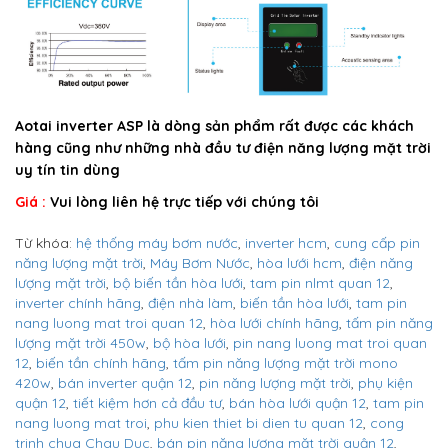
Aotai inverter ASP là dòng sản phẩm rất được các khách
hàng cũng như những nhà đầu tư điện năng lượng mặt trời
uy tín tin dùng
Giá :
Vui lòng liên hệ trực tiếp với chúng tôi
Từ khóa:
hệ thống máy bơm nước
,
inverter hcm
,
cung cấp pin
năng lượng mặt trời
,
Máy Bơm Nước
,
hòa lưới hcm
,
điện năng
lượng mặt trời
,
bộ biến tần hòa lưới
,
tam pin nlmt quan 12
,
inverter chính hãng
,
điện nhà làm
,
biến tần hòa lưới
,
tam pin
nang luong mat troi quan 12
,
hòa lưới chính hãng
,
tấm pin năng
lượng mặt trời 450w
,
bộ hòa lưới
,
pin nang luong mat troi quan
12
,
biến tần chính hãng
,
tấm pin năng lượng mặt trời mono
420w
,
bán inverter quận 12
,
pin năng lượng mặt trời
,
phụ kiện
quận 12
,
tiết kiệm hơn cả đầu tư
,
bán hòa lưới quận 12
,
tam pin
nang luong mat troi
,
phu kien thiet bi dien tu quan 12
,
cong
trinh chua Chau Duc
,
bán pin năng lượng mặt trời quận 12
,