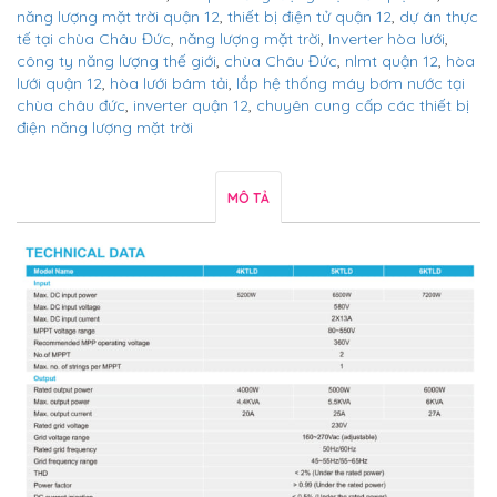
năng lượng mặt trời quận 12
,
thiết bị điện tử quận 12
,
dự án thực
tế tại chùa Châu Đức
,
năng lượng mặt trời
,
Inverter hòa lưới
,
công ty năng lượng thế giới
,
chùa Châu Đức
,
nlmt quận 12
,
hòa
lưới quận 12
,
hòa lưới bám tải
,
lắp hệ thống máy bơm nước tại
chùa châu đức
,
inverter quận 12
,
chuyên cung cấp các thiết bị
điện năng lượng mặt trời
MÔ TẢ