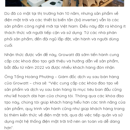
Dù đã có mặt tại thị trường hơn 10 năm, nhưng sản phẩm về
điện mặt trời và các thiết bị biến tần (bộ inverter) vẫn là các
sản phẩm công nghệ mới tại Việt Nam. Điều này đặt ra không ít
thách thức với người tiếp cận và sử dụng: Từ các nhà phân
phối sản phẩm, đến đội ngũ lắp đặt, vận hành và người dùng
cuối.
Nhận thức được vấn đề này, Growatt đã sớm tiến hành cung
cấp các khoá đào tạo giới thiệu và hướng dẫn về sản phẩm,
bắt đầu từ năm 2022 và được nhiều khách hàng đón nhận.
Ông Tống Hoàng Phương – Giám đốc dịch vụ sau bán hàng
của Growatt – chia sẻ: “Việc cung cấp các khóa đào tạo về
sản phẩm và dịch vụ sau bán hàng là mục tiêu ban đầu cũng
như kế hoạch dài hạn của chúng tôi. Thông qua các khóa đào
tạo này, chúng tôi giúp khách hàng hiểu hơn các tính năng của
sản phẩm, quy trình vận hành cũng như giúp khách hàng trang
bị thêm kiến thức về điện mặt trời, qua đó việc tiếp quản và sử
dụng một hệ thống điện mặt trời trở nên an toàn và dễ dàng
hơn”.