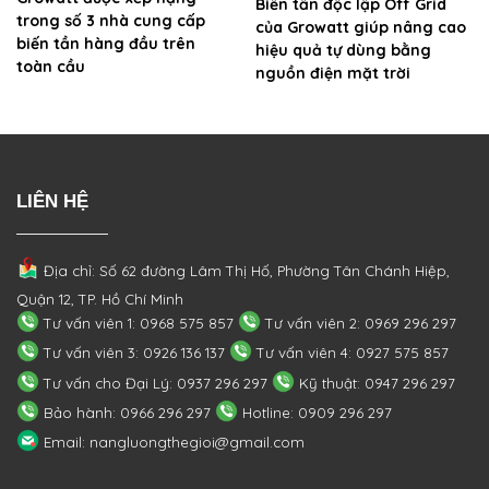
Biến tần độc lập Off Grid
trong số 3 nhà cung cấp
của Growatt giúp nâng cao
biến tần hàng đầu trên
hiệu quả tự dùng bằng
toàn cầu
nguồn điện mặt trời
LIÊN HỆ
Địa chỉ: Số 62 đường Lâm Thị Hố, Phường
Tân Chánh Hiệp,
Quận 12, TP. Hồ Chí Minh
Tư vấn viên 1: 0968 575 857
Tư vấn viên 2: 0969 296 297
Tư vấn viên 3: 0926 136 137
Tư vấn viên 4: 0927 575 857
Tư vấn cho Đại Lý: 0937 296 297
Kỹ thuật: 0947 296 297
Bảo hành: 0966 296 297
Hotline: 0909 296 297
Email: nangluongthegioi@gmail.com