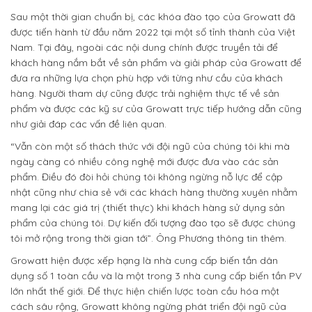
Sau một thời gian chuẩn bị, các khóa đào tạo của Growatt đã
được tiến hành từ đầu năm 2022 tại một số tỉnh thành của Việt
Nam. Tại đây, ngoài các nội dung chính được truyền tải để
khách hàng nắm bắt về sản phẩm và giải pháp của Growatt để
đưa ra những lựa chọn phù hợp với từng như cầu của khách
hàng. Người tham dự cũng được trải nghiệm thực tế về sản
phẩm và được các kỹ sư của Growatt trực tiếp hướng dẫn cũng
như giải đáp các vấn đề liên quan.
“Vẫn còn một số thách thức với đội ngũ của chúng tôi khi mà
ngày càng có nhiều công nghệ mới được đưa vào các sản
phẩm. Điều đó đòi hỏi chúng tôi không ngừng nỗ lực để cập
nhật cũng như chia sẻ với các khách hàng thường xuyên nhằm
mang lại các giá trị (thiết thực) khi khách hàng sử dụng sản
phẩm của chúng tôi. Dự kiến đối tượng đào tạo sẽ được chúng
tôi mở rộng trong thời gian tới”. Ông Phương thông tin thêm.
Growatt hiện được xếp hạng là nhà cung cấp biến tần dân
dụng số 1 toàn cầu và là một trong 3 nhà cung cấp biến tần PV
lớn nhất thế giới. Để thực hiện chiến lược toàn cầu hóa một
cách sâu rộng, Growatt không ngừng phát triển đội ngũ của