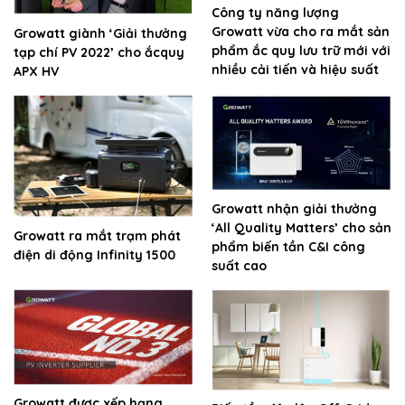
Công ty năng lượng
Growatt vừa cho ra mắt sản
Growatt giành ‘Giải thưởng
phẩm ắc quy lưu trữ mới với
tạp chí PV 2022’ cho ắcquy
nhiều cải tiến và hiệu suất
APX HV
Growatt nhận giải thưởng
‘All Quality Matters’ cho sản
Growatt ra mắt trạm phát
phẩm biến tần C&I công
điện di động Infinity 1500
suất cao
Growatt được xếp hạng